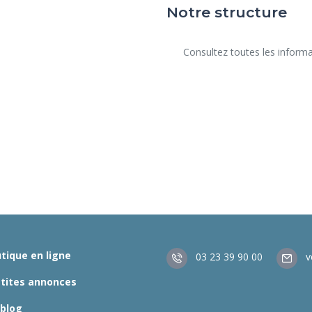
Notre structure
      Consultez toutes les informations de notre structure.

tique en ligne
03 23 39 90 00
v
etites annonces
 blog