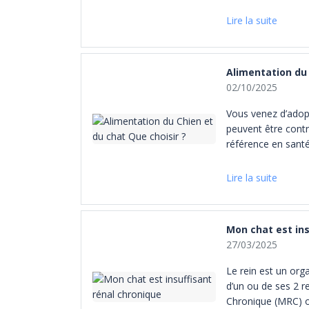
hypoallergénisme »,
céréales contenue
Lire la suite
Alimentation du 
02/10/2025
Vous venez d’adopt
peuvent être contra
référence en santé 
Lire la suite
Mon chat est ins
27/03/2025
Le rein est un orga
d’un ou de ses 2 r
Chronique (MRC) ou 