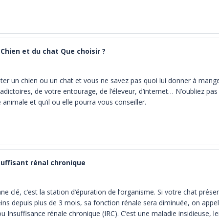
 une « digestion facilitée », et une « limite du surpoids et du diabète
s dans les croquettes
Chien et du chat Que choisir ?
er un chien ou un chat et vous ne savez pas quoi lui donner à manger
dictoires, de votre entourage, de l’éleveur, d’internet… N’oubliez pas 
animale et qu’il ou elle pourra vous conseiller.
uffisant rénal chronique
ne clé, c’est la station d’épuration de l’organisme. Si votre chat prés
eins depuis plus de 3 mois, sa fonction rénale sera diminuée, on appel
Insuffisance rénale chronique (IRC). C’est une maladie insidieuse, lent