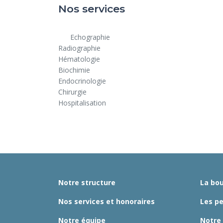
Nos services
      Echographie

Radiographie

Hématologie

Biochimie

Endocrinologie

Chirurgie

Hospitalisation

Notre structure
La bou
Nos services et honoraires
Les p
Notre équipe
Notre