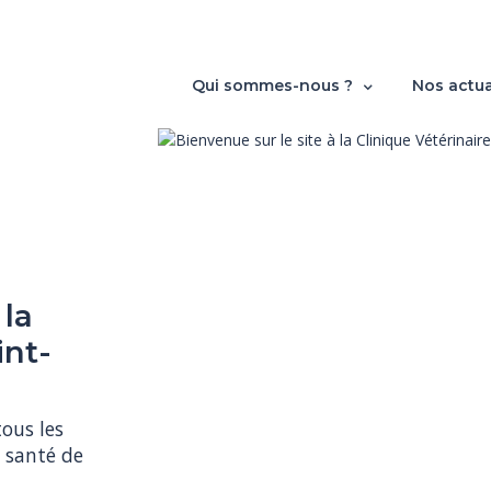
Qui sommes-nous ?
Nos actua
 la
int-
us les 
 santé de 