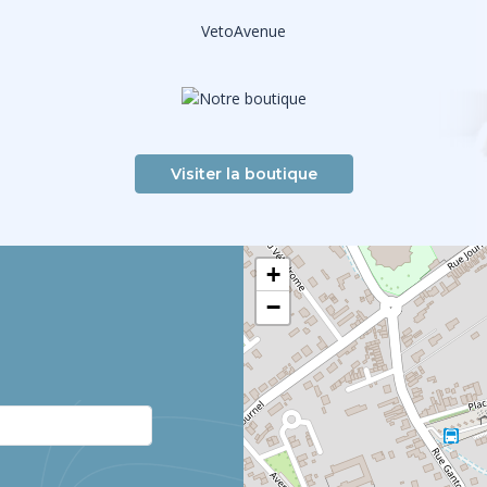
VetoAvenue
Visiter la boutique
+
−