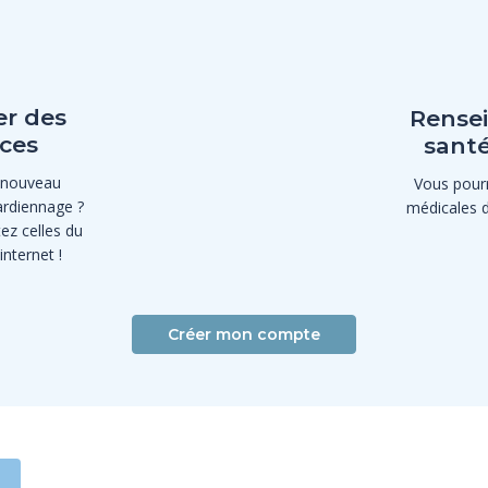
er des
Rensei
ces
santé
 nouveau
Vous pourr
rdiennage ?
médicales 
ez celles du
nternet !
Créer mon compte